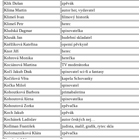
Klik Dušan
zpěvák
Klíma Martin
autor her, vydavatel
Klimeš Ivan
filmový historik
Klimeš Petr
herec
Kludská Dagmar
spisovatelka
Klusák Jan
hudební skladatel
Kněžíková Kateřina
operní pěvkyně
Knot Jiří
herec
Kobrová Monika
herečka
Kociánová Martina
TV moderátorka
Kočí Jakub Drak
spisovatel sci-fi a fantasy
Kočišová Věra
kapela Schovanky
Kočka Miloš
spisovatel
Kohoutková Barbora
primabalerina
Kohoutová Alena
spisovatelka
Kohoutová Zorka
zpěvačka
Koch Jakub
zpěvák
Kochánek Ladislav
autor českých nej…
Kollman František
judista, malíř, grafik, rytec skla
Kolomazníková Klára
zpěvačka