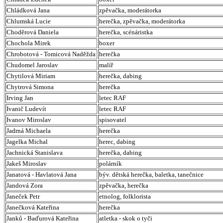
Chládková Jana
zpěvačka, moderátorka
Chlumská Lucie
herečka, zpěvačka, moderátorka
Choděrová Daniela
herečka, scénáristka
Chochola Mirek
boxer
Chrobotová - Tomicová Naděžda
herečka
Chudomel Jaroslav
malíř
Chytilová Miriam
herečka, dabing
Chytrová Simona
herečka
Irving Jan
letec RAF
Ivanič Ludevít
letec RAF
Ivanov Miroslav
spisovatel
Jadrná Michaela
herečka
Jagelka Michal
herec, dabing
Jachnická Stanislava
herečka, dabing
Jakeš Miroslav
polárník
Janatová - Havlatová Jana
býv. dětská herečka, baletka, tanečnice
Jandová Zora
zpěvačka, herečka
Janeček Petr
etnolog, folklorista
Janečková Kateřina
herečka
Janků - Baďurová Kateřina
atletka - skok o tyči