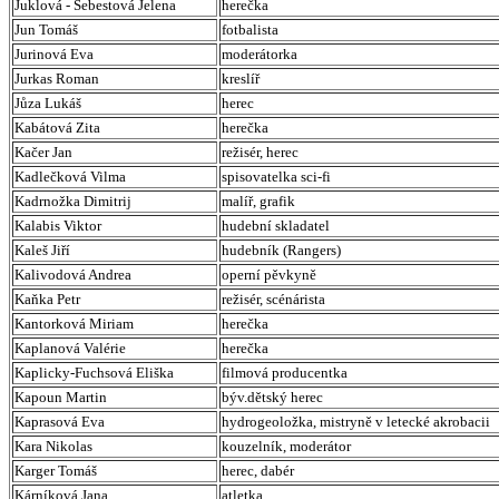
Juklová - Šebestová Jelena
herečka
Jun Tomáš
fotbalista
Jurinová Eva
moderátorka
Jurkas Roman
kreslíř
Jůza Lukáš
herec
Kabátová Zita
herečka
Kačer Jan
režisér, herec
Kadlečková Vilma
spisovatelka sci-fi
Kadrnožka Dimitrij
malíř, grafik
Kalabis Viktor
hudební skladatel
Kaleš Jiří
hudebník (Rangers)
Kalivodová Andrea
operní pěvkyně
Kaňka Petr
režisér, scénárista
Kantorková Miriam
herečka
Kaplanová Valérie
herečka
Kaplicky-Fuchsová Eliška
filmová producentka
Kapoun Martin
býv.dětský herec
Kaprasová Eva
hydrogeoložka, mistryně v letecké akrobacii
Kara Nikolas
kouzelník, moderátor
Karger Tomáš
herec, dabér
Kárníková Jana
atletka