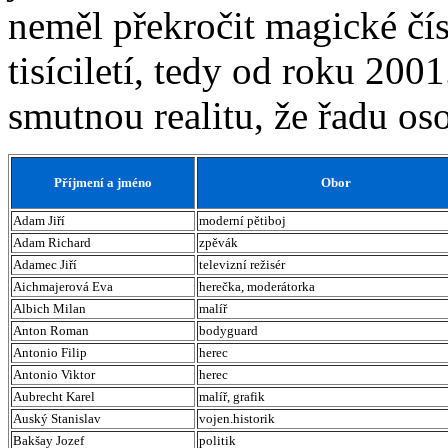
neměl překročit magické čís
tisíciletí, tedy od roku 20
smutnou realitu, že řadu os
Příjmení a jméno
Obor
Adam Jiří
moderní pětiboj
Adam Richard
zpěvák
Adamec Jiří
televizní režisér
Aichmajerová Eva
herečka, moderátorka
Albich Milan
malíř
Anton Roman
bodyguard
Antonio Filip
herec
Antonio Viktor
herec
Aubrecht Karel
malíř, grafik
Auský Stanislav
vojen.historik
Bakšay Jozef
politik