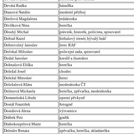
Devátá Radka
básnířka
Dianová Natálie
moderní pětiboj
Dietlová Magdalena
redaktorka
Divíšková Nina
herečka
Dlouhý Michal
právník, historik, policista, spisovatel
Dobiaš Karol
fotbalový trenér, bývalý hráč
Dobrovolný Jaroslav
letec RAF
Dočekal Miloslav
policejní rada, spisovatel
Dodal Jaroslav
kreslíř a ilustrátor
Dohnalová Eliška
herečka
Doležal Josef
chodec
Doležal Miroslav
herec
Doležalová Klára
moderátorka ČT
Dolinová Michaela
herečka, zpěvačka, moderátorka
Domanínská Libuše
operní pěvkyně
Dostál František
fotograf
Dostálová Alena
výtvarnice
Drábek Petr
grafik
Drahokoupilová Marie
herečka
Drössler Renata
zpěvačka, herečka, skladatelka