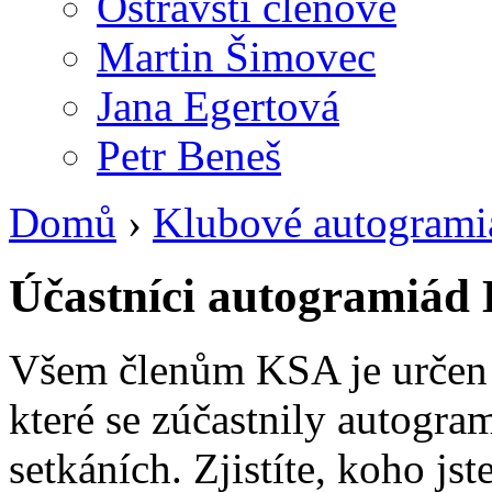
Ostravští členové
Martin Šimovec
Jana Egertová
Petr Beneš
Domů
›
Klubové autogrami
Účastníci autogramiád 
Všem členům KSA je určen n
které se zúčastnily autogra
setkáních. Zjistíte, koho jst