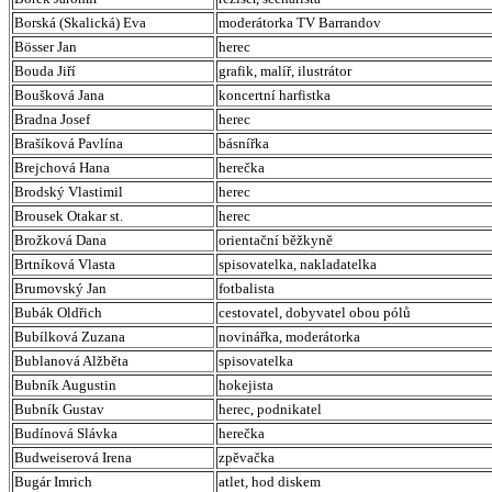
Borská (Skalická) Eva
moderátorka TV Barrandov
Bösser Jan
herec
Bouda Jiří
grafik, malíř, ilustrátor
Boušková Jana
koncertní harfistka
Bradna Josef
herec
Brašíková Pavlína
básnířka
Brejchová Hana
herečka
Brodský Vlastimil
herec
Brousek Otakar st.
herec
Brožková Dana
orientační běžkyně
Brtníková Vlasta
spisovatelka, nakladatelka
Brumovský Jan
fotbalista
Bubák Oldřich
cestovatel, dobyvatel obou pólů
Bubílková Zuzana
novinářka, moderátorka
Bublanová Alžběta
spisovatelka
Bubník Augustin
hokejista
Bubník Gustav
herec, podnikatel
Budínová Slávka
herečka
Budweiserová Irena
zpěvačka
Bugár Imrich
atlet, hod diskem