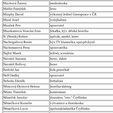
Muchová Žaneta
moderátorka
Müller František
letec
Murphy David
výkonný ředitel Greenpeace v ČR
Musil Josef
volejbalista
Musílek Petr
spisovatel
Muzikantová Vesecká Zora
lékařka, býv. dětská herečka
N. (Nosek) Robert
zpěvák, model, herec
Nachtigallová Renée
býv.TV hlasatelka, oper.pěvkyně
Nachtmanová Petra
spisovatelka
Najbrt Marek
režisér, scenárista
Navrátil Antonín
herec, dabér
Navrátil Bořivoj
herec
Nedvěd Jan
folk.písničkář
Neff Ondřej
spisovatel
Nehoda Zdeněk
fotbalista
Němcová-Dytrtová Helena
herečka-dabing
Němec František
kameraman
Němeček Jaroslav
ilustrátor, "otec" Čtyřlístku
Němečková Kornelie
výtvarnice a ilustrátorka
Němečková Lucie
spoluzakladatelka Čtyřlístku