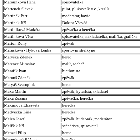
Marounková Hana
spisovatelka
Martenek Slávek
pilot, plukovník v.v., kreslíř
Martinák Petr
moderátor, bavič
Martínek Jiří
Doktor Vševěd
Martiníková Markéta
zpěvačka a herečka
Martinková Věra
spisovatelka, nakladatelka, malířka, grafička
Marton Rony
zpěvák
Marušková - Hyková Lenka
sportovní střelkyně
Maryška Zdeněk
herec
Mařenec Miroslav
malíř, sochař
Masařík Ivan
biatlonista
Matouš Zdeněk
zpěvák
Matyáš Svatopluk
herec
Maxa Martin
zpěvák, kytarista, skladatel
Maxa Zuzana
zpěvačka, herečka
Maximová Elizaveta
herečka
Medvecká Táňa
herečka
Melen Josef
zpěvák, hudebník, moderátor
Melíšek Jiří
scénárista, spisovatel
Menzel Filip
herec
Merunková Růžena
herečka