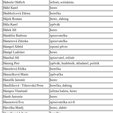
Haberle Oldřich
režisér, scénárista
Hábl Karel
herec
Hadrbolcová Zdena
herečka
Hájek Roman
herec, dabing
Hála Karel
zpěvák
Hálek Jiří
herec
Hamblin Barbora
spisovatelka
Hamerová Zdenka
spisovatelka
Hampel Alfréd
operní pěvec
Hampl Ladislav
herec
Hanibal Jiří
spisovatel, režisér
Hannig Petr
zpěvák, hudebník, skladatel, politik
Hanušová Eliška
herečka
Hanzelková Marie
zpěvačka
Hanzlík Jaromír
herec
Hanžlíková - Tišnovská Petra
herečka, dabing
Harapes Vlastimil
sólista baletu, herec
Hardt Antonín
herec
Hauserová Eva
spisovatelka sci-fi
Havelka Matěj
herec, dabér