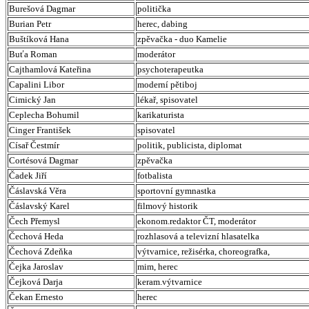
Burešová Dagmar
politička
Burian Petr
herec, dabing
Buštíková Hana
zpěvačka - duo Kamelie
Buťa Roman
moderátor
Cajthamlová Kateřina
psychoterapeutka
Capalini Libor
moderní pětiboj
Cimický Jan
lékař, spisovatel
Ceplecha Bohumil
karikaturista
Cinger František
spisovatel
Císař Čestmír
politik, publicista, diplomat
Cortésová Dagmar
zpěvačka
Čadek Jiří
fotbalista
Čáslavská Věra
sportovní gymnastka
Čáslavský Karel
filmový historik
Čech Přemysl
ekonom.redaktor ČT, moderátor
Čechová Heda
rozhlasová a televizní hlasatelka
Čechová Zdeňka
výtvarnice, režisérka, choreografka,
Čejka Jaroslav
mim, herec
Čejková Darja
keram.výtvarnice
Čekan Ernesto
herec