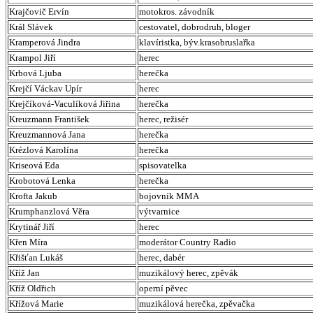
Krajčovič Ervín
motokros. závodník
Král Slávek
cestovatel, dobrodruh, bloger
Kramperová Jindra
klavíristka, býv.krasobruslařka
Krampol Jiří
herec
Krbová Ljuba
herečka
Krejčí Váckav Upír
herec
Krejčíková-Vaculíková Jiřina
herečka
Kreuzmann František
herec, režisér
Kreuzmannová Jana
herečka
Krézlová Karolína
herečka
Kriseová Eda
spisovatelka
Krobotová Lenka
herečka
Krofta Jakub
bojovník MMA
Krumphanzlová Věra
výtvarnice
Krytinář Jiří
herec
Křen Míra
moderátor Country Radio
Křišťan Lukáš
herec, dabér
Kříž Jan
muzikálový herec, zpěvák
Kříž Oldřich
operní pěvec
Křížová Marie
muzikálová herečka, zpěvačka