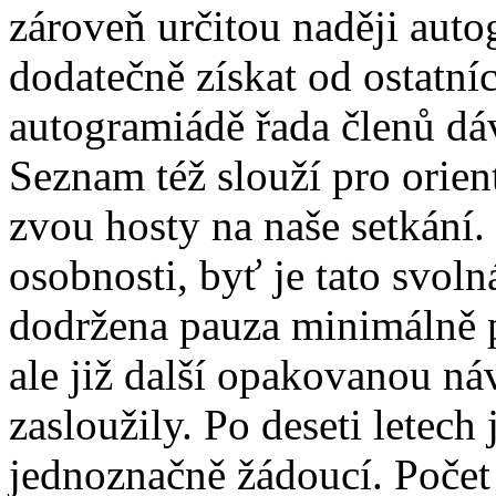
zároveň určitou naději aut
dodatečně získat od ostatn
autogramiádě řada členů dáv
Seznam též slouží pro orien
zvou hosty na naše setkání.
osobnosti, byť je tato svoln
dodržena pauza minimálně p
ale již další opakovanou ná
zasloužily. Po deseti letec
jednoznačně žádoucí. Počet