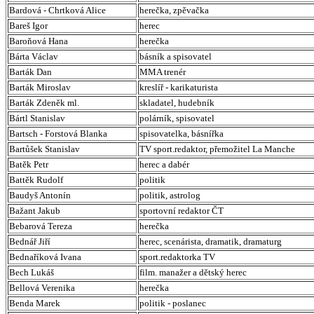
Bardová - Chrtková Alice
herečka, zpěvačka
Bareš Igor
herec
Baroňová Hana
herečka
Bárta Václav
básník a spisovatel
Barták Dan
MMA trenér
Barták Miroslav
kreslíř - karikaturista
Barták Zdeněk ml.
skladatel, hudebník
Bártl Stanislav
polárník, spisovatel
Bartsch - Forstová Blanka
spisovatelka, básnířka
Bartůšek Stanislav
TV sport.redaktor, přemožitel La Manche
Batěk Petr
herec a dabér
Battěk Rudolf
politik
Baudyš Antonín
politik, astrolog
Bažant Jakub
sportovní redaktor ČT
Bebarová Tereza
herečka
Bednář Jiří
herec, scenárista, dramatik, dramaturg
Bednaříková Ivana
sport.redaktorka TV
Bech Lukáš
film. manažer a dětský herec
Bellová Verenika
herečka
Benda Marek
politik - poslanec