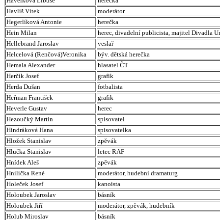
Havelková Libuše
herečka
Havliš Vítek
moderátor
Hegerlíková Antonie
herečka
Hein Milan
herec, divadelní publicista, majitel Divadla U
Hellebrand Jaroslav
veslař
Helcelová (Renčová)Veronika
býv. dětská herečka
Hemala Alexander
hlasatel ČT
Herčík Josef
grafik
Herda Dušan
fotbalista
Heřman František
grafik
Heverle Gustav
herec
Hezoučký Martin
spisovatel
Hindráková Hana
spisovatelka
Hložek Stanislav
zpěvák
Hlučka Stanislav
letec RAF
Hnídek Aleš
zpěvák
Hnilička René
moderátor, hudební dramaturg
Holeček Josef
kanoista
Holoubek Jaroslav
básník
Holoubek Jiří
moderátor, zpěvák, hudebník
Holub Miroslav
básník