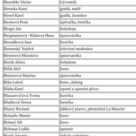
Benedikt Václav
výtvarník
Benetka Karel
grafik, malíř
Beneš Karel
grafik, ilustrátor
Beoková Petra
zpěvačka, herečka
Berger Jan
fotbalista
Bergmannová - Klímová Hana
spisovatelka
Bernášková Jana
herečka
Bernatský Vojtěch
televizní moderátor
Besserová Miroslava
spisovatelka
Bielik Július
fotbalista
Bílík Aleš
herec
Bittnerová Martina
spisovatelka
Bíža Luboš
herec, dabing
Bláha Karel
operní a operetní pěvec
Blanarovičová Yvetta
herečka
Blažková Tereza
herečka
Blatný Richard
dálkový plavec, přemožitel La Manche
Bohadlo Martin
herec
Bohatý Jiří
herec
Bohman Luděk
sprintér
Borek Jaromír
režisér, scénárista