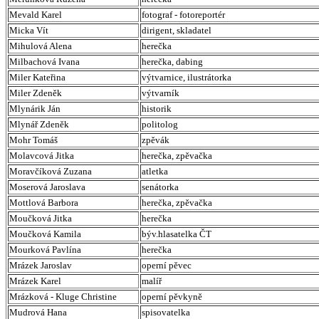
Mevald Karel
fotograf - fotoreportér
Micka Vít
dirigent, skladatel
Mihulová Alena
herečka
Milbachová Ivana
herečka, dabing
Miler Kateřina
výtvarnice, ilustrátorka
Miler Zdeněk
výtvarník
Mlynárik Ján
historik
Mlynář Zdeněk
politolog
Mohr Tomáš
zpěvák
Molavcová Jitka
herečka, zpěvačka
Moravčíková Zuzana
atletka
Moserová Jaroslava
senátorka
Mottlová Barbora
herečka, zpěvačka
Moučková Jitka
herečka
Moučková Kamila
býv.hlasatelka ČT
Mourková Pavlína
herečka
Mrázek Jaroslav
operní pěvec
Mrázek Karel
malíř
Mrázková - Kluge Christine
operní pěvkyně
Mudrová Hana
spisovatelka