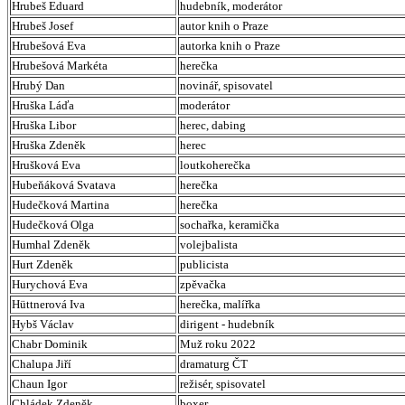
Hrubeš Eduard
hudebník, moderátor
Hrubeš Josef
autor knih o Praze
Hrubešová Eva
autorka knih o Praze
Hrubešová Markéta
herečka
Hrubý Dan
novinář, spisovatel
Hruška Láďa
moderátor
Hruška Libor
herec, dabing
Hruška Zdeněk
herec
Hrušková Eva
loutkoherečka
Hubeňáková Svatava
herečka
Hudečková Martina
herečka
Hudečková Olga
sochařka, keramička
Humhal Zdeněk
volejbalista
Hurt Zdeněk
publicista
Hurychová Eva
zpěvačka
Hüttnerová Iva
herečka, malířka
Hybš Václav
dirigent - hudebník
Chabr Dominik
Muž roku 2022
Chalupa Jiří
dramaturg ČT
Chaun Igor
režisér, spisovatel
Chládek Zdeněk
boxer