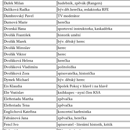
Dufek Milan
hudebník, zpěvák (Rangers)
Dulíková Radka
býv.dět.herečka, redaktorka RFE
Dumbrovský Pavel
TV moderátor
Durnová Marie
herečka
Dvorská Hana
sportovní instruktorka, kaskadérka
Dvořák František
historik umění
Dvořák Marek
býv. dětský herec
Dvořák Miroslav
herec
Dvořák Viktor
herec
Dvořáková Helena
herečka
Dvořáková Vladimíra
politoložka
Dvořáková Zora
spisovatelka, historička
Dymek Michael
býv. dětský herec
Eis Klaudia
Spolek Pokoj v hlavě i na hlavě
Ebr Vratislav
knihkupec - nyní člen KSA
Elefteriadu Martha
zpěvačka
Elefteriadu Tena
zpěvačka
Englichová Kateřina
koncertní harfenistka
Fabiánová Jana
zpěvačka, herečka
Fencl Ivo
spisovatel - literární historik, kritik