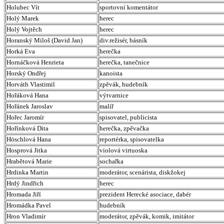
Holubec Vít
sportovní komentátor
Holý Marek
herec
Holý Vojtěch
herec
Horanský Miloš (David Jan)
div.režisér, básník
Horká Eva
herečka
Hornáčková Henrieta
herečka, tanečnice
Horský Ondřej
kanoista
Horváth Vlastimil
zpěvák, hudebník
Hořáková Hana
výtvarnice
Hořánek Jaroslav
malíř
Hořec Jaromír
spisovatel, publicista
Hořínková Dita
herečka, zpěvačka
Höschlová Hana
reportérka, spisovatelka
Hosprová Jitka
violová virtuoska
Hrabětová Marie
sochařka
Hrdinka Martin
moderátor, scenárista, diskžokej
Hrdý Jindřich
herec
Hromada Jiří
prezident Herecké asociace, dabér
Hromádka Pavel
hudebník
Hron Vladimír
moderátor, zpěvák, komik, imitátor