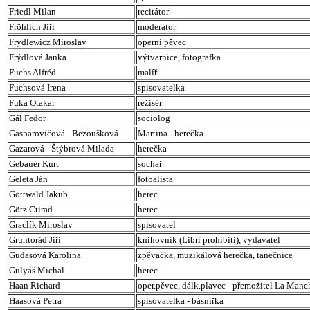
Friedl Milan
recitátor
Fröhlich Jiří
moderátor
Frydlewicz Miroslav
operní pěvec
Frýdlová Janka
výtvarnice, fotografka
Fuchs Alfréd
malíř
Fuchsová Irena
spisovatelka
Fuka Otakar
režisér
Gál Fedor
sociolog
Gasparovičová - Bezoušková
Martina - herečka
Gazarová - Štýbrová Milada
herečka
Gebauer Kurt
sochař
Geleta Ján
fotbalista
Gottwald Jakub
herec
Götz Ctirad
herec
Graclík Miroslav
spisovatel
Gruntorád Jiří
knihovník (Libri prohibiti), vydavatel
Gudasová Karolina
zpěvačka, muzikálová herečka, tanečnice
Gulyáš Michal
herec
Haan Richard
oper.pěvec, dálk.plavec - přemožitel La Manc
Haasová Petra
spisovatelka - básnířka