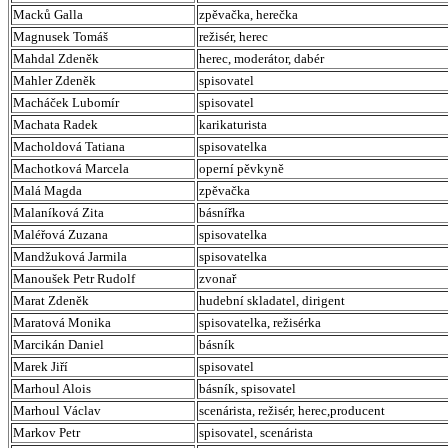
Macků Galla
zpěvačka, herečka
Magnusek Tomáš
režisér, herec
Mahdal Zdeněk
herec, moderátor, dabér
Mahler Zdeněk
spisovatel
Macháček Lubomír
spisovatel
Machata Radek
karikaturista
Macholdová Tatiana
spisovatelka
Machotková Marcela
operní pěvkyně
Malá Magda
zpěvačka
Malaníková Zita
básnířka
Maléřová Zuzana
spisovatelka
Mandžuková Jarmila
spisovatelka
Manoušek Petr Rudolf
zvonař
Marat Zdeněk
hudební skladatel, dirigent
Maratová Monika
spisovatelka, režisérka
Marcikán Daniel
básník
Marek Jiří
spisovatel
Marhoul Alois
básník, spisovatel
Marhoul Václav
scenárista, režisér, herec,producent
Markov Petr
spisovatel, scenárista