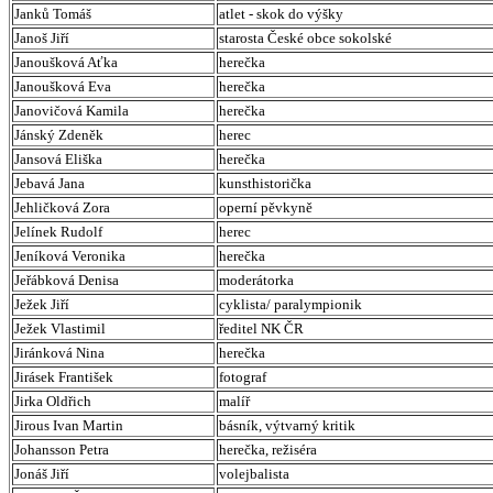
Janků Tomáš
atlet - skok do výšky
Janoš Jiří
starosta České obce sokolské
Janoušková Aťka
herečka
Janoušková Eva
herečka
Janovičová Kamila
herečka
Jánský Zdeněk
herec
Jansová Eliška
herečka
Jebavá Jana
kunsthistorička
Jehličková Zora
operní pěvkyně
Jelínek Rudolf
herec
Jeníková Veronika
herečka
Jeřábková Denisa
moderátorka
Ježek Jiří
cyklista/ paralympionik
Ježek Vlastimil
ředitel NK ČR
Jiránková Nina
herečka
Jirásek František
fotograf
Jirka Oldřich
malíř
Jirous Ivan Martin
básník, výtvarný kritik
Johansson Petra
herečka, režiséra
Jonáš Jiří
volejbalista