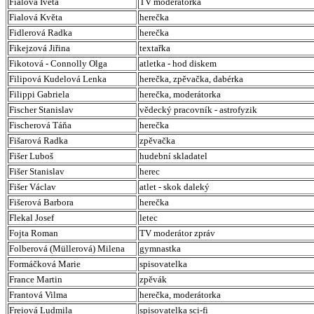
Fialová Iveta
TV moderátorka
Fialová Květa
herečka
Fidlerová Radka
herečka
Fikejzová Jiřina
textařka
Fikotová - Connolly Olga
atletka - hod diskem
Filipová Kudelová Lenka
herečka, zpěvačka, dabérka
Filippi Gabriela
herečka, moderátorka
Fischer Stanislav
vědecký pracovník - astrofyzik
Fischerová Táňa
herečka
Fišarová Radka
zpěvačka
Fišer Luboš
hudební skladatel
Fišer Stanislav
herec
Fišer Václav
atlet - skok daleký
Fišerová Barbora
herečka
Flekal Josef
letec
Fojta Roman
TV moderátor zpráv
Folberová (Müllerová) Milena
gymnastka
Formáčková Marie
spisovatelka
France Martin
zpěvák
Frantová Vilma
herečka, moderátorka
Freiová Ludmila
spisovatelka sci-fi