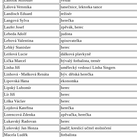
Laholík Miloslav
veslař
Lálová Veronika
tanečnice, lektorka tance
Landisch Eduard
režisér
Langová Sylva
herečka
Laufer Josef
zpěvák, herec
Lebeda Adolf
judista
Lebová Valentina
spisovatelka
Lehký Stanislav
herec
Leišová Lucie
dálková plavkyně
Lička Marcel
bývalý fotbalista, trenér
Linha Jiří
umělecký vedoucí Linha Singers
Linhová - Mašková Renáta
býv. dětská herečka
Lipovská Hana
ekonomka
Lipský Lubomír
herec
Lír Jiří
herec
Liška Václav
herec
Lojdová Kateřina
herečka
Lorencová Zdenka
zpěvačka, herečka
Lukavský Radovan
herec
Lušovský Jan Honza
malíř, kreslící učitel stolničení
Macela Luděk
fotbalista