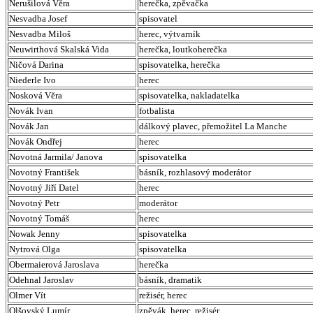
Nerušilová Věra
herečka, zpěvačka
Nesvadba Josef
spisovatel
Nesvadba Miloš
herec, výtvarník
Neuwirthová Skalská Vida
herečka, loutkoherečka
Ničová Darina
spisovatelka, herečka
Niederle Ivo
herec
Nosková Věra
spisovatelka, nakladatelka
Novák Ivan
fotbalista
Novák Jan
dálkový plavec, přemožitel La Manche
Novák Ondřej
herec
Novotná Jarmila/ Janova
spisovatelka
Novotný František
básník, rozhlasový moderátor
Novotný Jiří Datel
herec
Novotný Petr
moderátor
Novotný Tomáš
herec
Nowak Jenny
spisovatelka
Nytrová Olga
spisovatelka
Obermaierová Jaroslava
herečka
Odehnal Jaroslav
básník, dramatik
Olmer Vít
režisér, herec
Olšovský Lumír
zpěvák, herec, režisér