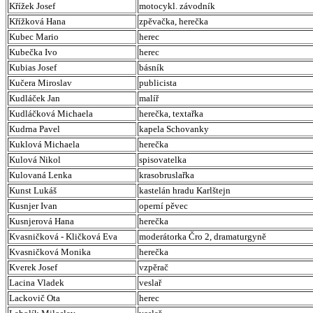
Křížek Josef
motocykl. závodník
Křížková Hana
zpěvačka, herečka
Kubec Mario
herec
Kubečka Ivo
herec
Kubias Josef
básník
Kučera Miroslav
publicista
Kudláček Jan
malíř
Kudláčková Michaela
herečka, textařka
Kudrna Pavel
kapela Schovanky
Kuklová Michaela
herečka
Kulová Nikol
spisovatelka
Kulovaná Lenka
krasobruslařka
Kunst Lukáš
kastelán hradu Karlštejn
Kusnjer Ivan
operní pěvec
Kusnjerová Hana
herečka
Kvasničková - Kličková Eva
moderátorka Čro 2, dramaturgyně
Kvasničková Monika
herečka
Kverek Josef
vzpěrač
Lacina Vladek
veslař
Lackovič Ota
herec