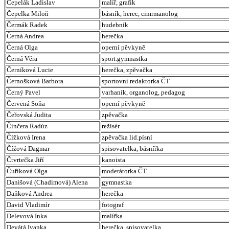
Čepelák Ladislav
malíř, grafik
Čepelka Miloň
básník, herec, cimrmanolog
Čermák Radek
hudebník
Černá Andrea
herečka
Černá Olga
operní pěvkyně
Černá Věra
sport.gymnastka
Černíková Lucie
herečka, zpěvačka
Černošková Barbora
sportovní redaktorka ČT
Černý Pavel
varhaník, organolog, pedagog
Červená Soňa
operní pěvkyně
Čeřovská Judita
zpěvačka
Činčera Radúz
režisér
Čížková Irena
zpěvačka lid.písní
Čížová Dagmar
spisovatelka, básnířka
Čtvrtečka Jiří
kanoista
Čuříková Olga
moderátorka ČT
Danišová (Chadimová) Alena
gymnastka
Daňková Andrea
herečka
David Vladimír
fotograf
Delevová Inka
malířka
Devátá Ivanka
herečka, spisovatelka