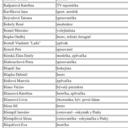
Kašparová Kateřina
TV reportérka
Kavříková Jana
sport. aerobik
Kejvalová Tatiana
spisovatelka
Kekely René
moderátor
Kemel Miroslav
volejbalista
Kepka Ondřej
herec, režisér, fotograf
Kerndl Vladimír "Laďa"
zpěvák
Kersch Petr
spisovatel
Kinská Zlata Emily
modelka, zpěvačka
Klabouchová Petra
spisovatelka
Klapáč Jan
hokejista
Klapka Dalimil
herec
Králová Marcela
zpěvačka
Klaus Václav
bývalý prezident
Klausová Kateřina
herečka, zpěvačka
Klausová Livia
ekonomka, býv. první dáma
Klem Jiří
herec
Klempíř Jaroslav
cestovatel - eskymák z Prahy
Klempířová Alena
cestovatelka - eskymačka z Prahy
Klepáčová Eva
herečka