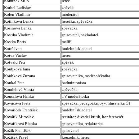
Komínek Milo
letec
Korbel Ladislav
zpěvák
Kořen Vladimír
moderátor
Kořínková Lenka
herečka, zpěvačka
Kosinová Lenka
zpěvačka
Kostiha Vladimír
spisovatel, nakladatel
Kostka Boris
malíř
Kotrč Ivan
hudební skladatel
Kotva Václav
herec
Kotvald Petr
zpěvák
Koubková Jana
zpěvačka
Koubková Zuzana
spisovatelka, rostlinolékařka
Koukal Petr
badmintonista
Koudelová Vlasta
zpěvačka
Kousalová Hanka
TV moderátorka
Kováčová Iveta
zpěvačka, pedagožka, býv. hlasatelka ČT
Kovaříček František
hudební skladatel
Kovářík Miroslav
recitátor, divadel.kritik, konferenciér
Kovaříková Blanka
spisovatelka, redaktorka
Kožík František
spisovatel
Kožíšek Pavel
kouzelník, herec