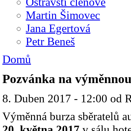
Ostravští členové
Martin Šimovec
Jana Egertová
Petr Beneš
Domů
Pozvánka na výměnnou 
8. Duben 2017 - 12:00 od
Výměnná burza sběratelů a
20. května 2017
v sálu ho