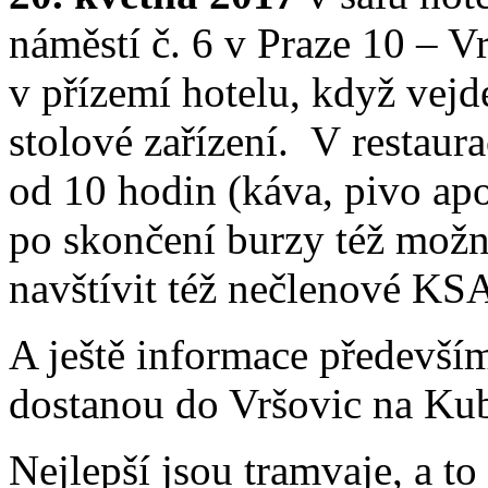
náměstí č. 6 v Praze 10 – V
v přízemí hotelu, když vejde
stolové zařízení. V restaur
od 10 hodin (káva, pivo apo
po skončení burzy též mož
navštívit též nečlenové KS
A ještě informace předevší
dostanou do Vršovic na Ku
Nejlepší jsou tramvaje, a to 