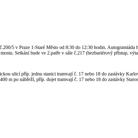
.200/5 v Praze 1-Staré Město od 8:30 do 12:30 hodin. Autogramiáda ho
ostu. Setkání bude ve 2.patře v sále č.217 (bezbariérový přístup, výt
kou ulicí příp. jednu stanici tramvají č. 17 nebo 18 do zastávky Karl
400 m po nábřeží, příp. dojet tramvají č. 17 nebo 18 do zastávky Staro