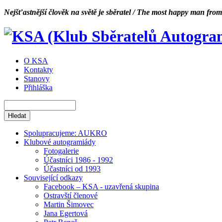
Nejšťastnější člověk na světě je sběratel / The most happy man from
O KSA
Kontakty
Stanovy
Přihláška
Spolupracujeme: AUKRO
Klubové autogramiády
Fotogalerie
Účastníci 1986 - 1992
Účastníci od 1993
Související odkazy
Facebook – KSA - uzavřená skupina
Ostravští členové
Martin Šimovec
Jana Egertová