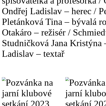
spisovatelka a profesorka / O
Ondřej Ladislav – herec / P
Pletánková Tina – bývalá r
Otakáro – režisér / Schmiedt 
Studničková Jana Kristýna –
Ladislav – textař