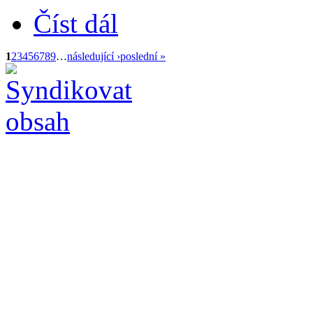
Číst dál
1
2
3
4
5
6
7
8
9
…
následující ›
poslední »