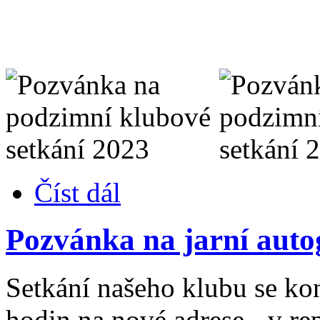
Číst dál
Pozvánka na jarní auto
Setkání našeho klubu se ko
hodin na nové adrese - v re