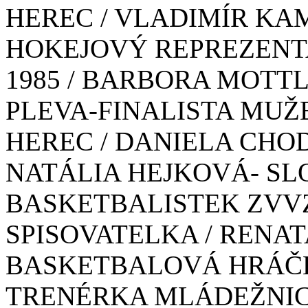
HEREC / VLADIMÍR KA
HOKEJOVÝ REPREZENTA
1985 / BARBORA MOTT
PLEVA-FINALISTA MUŽE
HEREC / DANIELA CHO
NATÁLIA HEJKOVÁ- S
BASKETBALISTEK ZVVZ
SPISOVATELKA / RENA
BASKETBALOVÁ HRÁČK
TRENÉRKA MLÁDEŽNIC