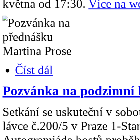
května od 17:30.
Více na w
Číst dál
Pozvánka na podzimní 
Setkání se uskuteční v sob
lávce č.200/5 v Praze 1-Sta
Autogramiáda hostů proběh