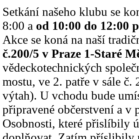
Setkání našeho klubu se ko
8:00 a
od 10:00 do 12:00 
Akce se koná na naší tradič
č.200/5 v Praze 1-Staré M
vědeckotechnických společn
mostu, ve 2. patře v sále č.
výtah). U vchodu bude umís
připravené občerstvení a v 
Osobnosti, které přislíbily
doplňovat. Zatím příslibil