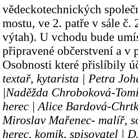
vědeckotechnických společn
mostu, ve 2. patře v sále č.
výtah). U vchodu bude umís
připravené občerstvení a v 
Osobnosti které přislíbily ú
textař, kytarista | Petra Jo
|Naděžda Chroboková-Tomic
herec | Alice Bardová-Chrtk
Miroslav Mařenec- malíř, s
herec, komik, spisovatel | 