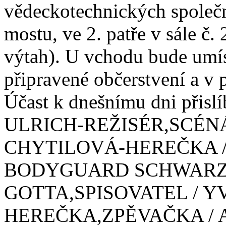
vědeckotechnických společn
mostu, ve 2. patře v sále č.
výtah). U vchodu bude umís
připravené občerstvení a v 
Účast k dnešnímu dni přisl
ULRICH-REŽISÉR,SCÉNÁ
CHYTILOVÁ-HEREČKA 
BODYGUARD SCHWARZ
GOTTA,SPISOVATEL / 
HEREČKA,ZPĚVAČKA / 