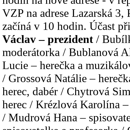
VZP na adrese Lazarská 3, 
začíná v 10 hodin. Účast při
Václav – prezident
/ Bubíl
moderátorka / Bublanová Al
Lucie – herečka a muzikálo
/ Grossová Natálie – herečk
herec, dabér / Chytrová Sim
herec / Krézlová Karolína –
/ Mudrová Hana – spisovate