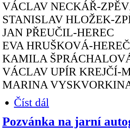
VÁCLAV NECKÁŘ-ZPĚ
STANISLAV HLOŽEK-Z
JAN PŘEUČIL-HEREC
EVA HRUŠKOVÁ-HERE
KAMILA ŠPRÁCHALOV
VÁCLAV UPÍR KREJČÍ-
MARINA VYSKVORKINA
Číst dál
Pozvánka na jarní aut