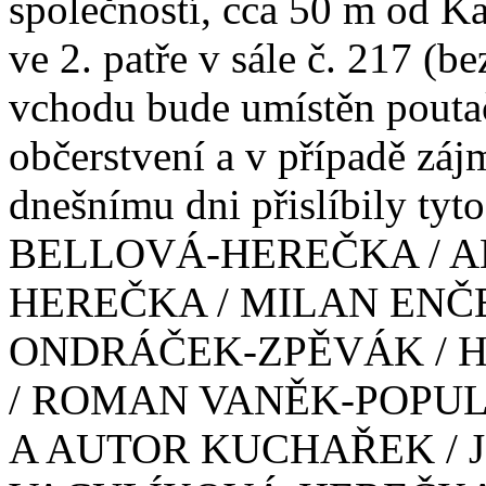
společností, cca 50 m od K
ve 2. patře v sále č. 217 (b
vchodu bude umístěn poutač
občerstvení a v případě záj
dnešnímu dni přislíbily t
BELLOVÁ-HEREČKA / 
HEREČKA / MILAN ENČ
ONDRÁČEK-ZPĚVÁK / 
/ ROMAN VANĚK-POPU
A AUTOR KUCHAŘEK / J