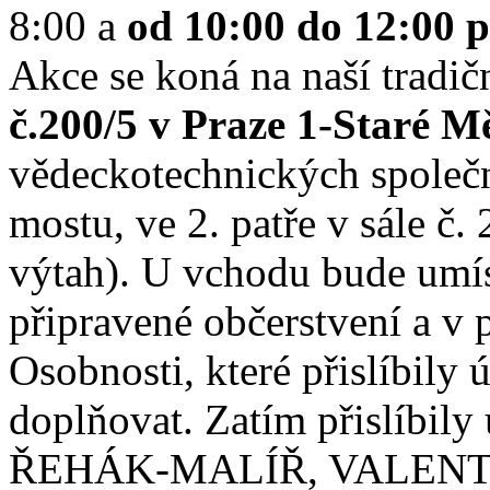
8:00 a
od 10:00 do 12:00 
Akce se koná na naší tradič
č.200/5 v Praze 1-Staré M
vědeckotechnických společn
mostu, ve 2. patře v sále č.
výtah). U vchodu bude umís
připravené občerstvení a v 
Osobnosti, které přislíbily
doplňovat. Zatím přislíbil
ŘEHÁK-MALÍŘ, VALENT