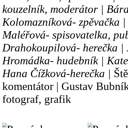
kouzelník, moderátor | Bára
Kolomazníková- zpěvačka | J
Maléřová- spisovatelka, pub
Drahokoupilová- herečka | Ji
Hromádka- hudebník | Kateř
Hana Čížková-herečka |
Ště
komentátor | Gustav Bubník-
fotograf, grafik