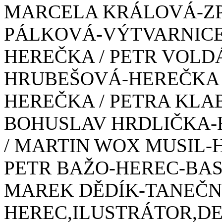
MARCELA KRÁLOVÁ-ZPĚ
PÁLKOVÁ-VÝTVARNICE 
HEREČKA / PETR VOLD
HRUBEŠOVÁ-HEREČKA 
HEREČKA / PETRA KLA
BOHUSLAV HRDLIČKA-
/ MARTIN WOX MUSIL-
PETR BAŽO-HEREC-BAS
MAREK DĚDÍK-TANEČNÍ
HEREC,ILUSTRÁTOR,DES