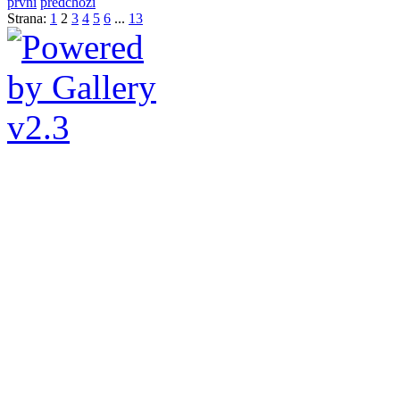
první
předchozí
Strana:
1
2
3
4
5
6
...
13