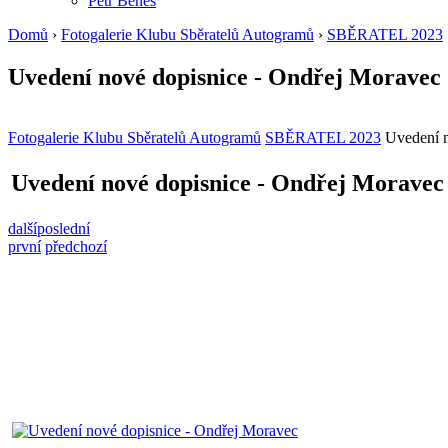
Petr Beneš
Domů
›
Fotogalerie Klubu Sběratelů Autogramů
›
SBĚRATEL 2023
Uvedení nové dopisnice - Ondřej Moravec
Fotogalerie Klubu Sběratelů Autogramů
SBĚRATEL 2023
Uvedení n
Uvedení nové dopisnice - Ondřej Moravec
další
poslední
první
předchozí