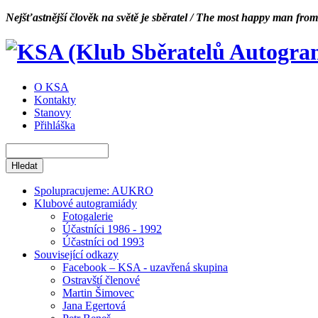
Nejšťastnější člověk na světě je sběratel / The most happy man from
O KSA
Kontakty
Stanovy
Přihláška
Spolupracujeme: AUKRO
Klubové autogramiády
Fotogalerie
Účastníci 1986 - 1992
Účastníci od 1993
Související odkazy
Facebook – KSA - uzavřená skupina
Ostravští členové
Martin Šimovec
Jana Egertová