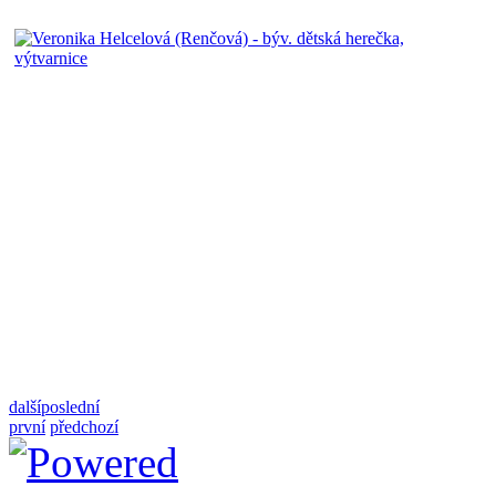
další
poslední
první
předchozí