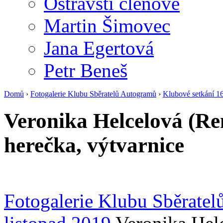
Ostravští členové
Martin Šimovec
Jana Egertová
Petr Beneš
Domů
›
Fotogalerie Klubu Sběratelů Autogramů
›
Klubové setkání 16
Veronika Helcelová (Ren
herečka, výtvarnice
Fotogalerie Klubu Sběrate