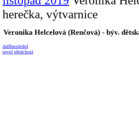
listopad 2019
Veronika Helc
herečka, výtvarnice
Veronika Helcelová (Renčová) - býv. dětsk
další
poslední
první
předchozí