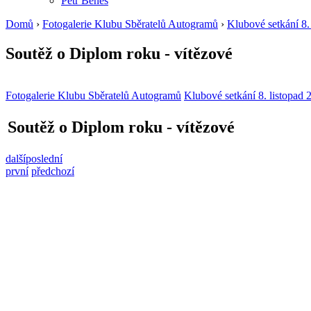
Petr Beneš
Domů
›
Fotogalerie Klubu Sběratelů Autogramů
›
Klubové setkání 8.
Soutěž o Diplom roku - vítězové
Fotogalerie Klubu Sběratelů Autogramů
Klubové setkání 8. listopad 
Soutěž o Diplom roku - vítězové
další
poslední
první
předchozí