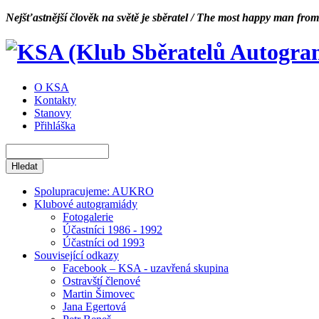
Nejšťastnější člověk na světě je sběratel / The most happy man from
O KSA
Kontakty
Stanovy
Přihláška
Spolupracujeme: AUKRO
Klubové autogramiády
Fotogalerie
Účastníci 1986 - 1992
Účastníci od 1993
Související odkazy
Facebook – KSA - uzavřená skupina
Ostravští členové
Martin Šimovec
Jana Egertová