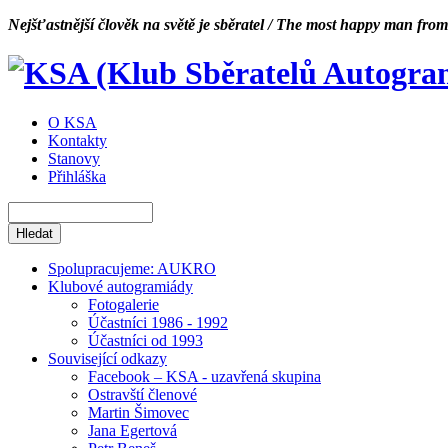
Nejšťastnější člověk na světě je sběratel / The most happy man from
O KSA
Kontakty
Stanovy
Přihláška
Spolupracujeme: AUKRO
Klubové autogramiády
Fotogalerie
Účastníci 1986 - 1992
Účastníci od 1993
Související odkazy
Facebook – KSA - uzavřená skupina
Ostravští členové
Martin Šimovec
Jana Egertová