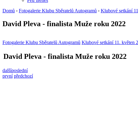
Petr Beneš
Domů
›
Fotogalerie Klubu Sběratelů Autogramů
›
Klubové setkání 11
David Pleva - finalista Muže roku 2022
Fotogalerie Klubu Sběratelů Autogramů
Klubové setkání 11. květen 
David Pleva - finalista Muže roku 2022
další
poslední
první
předchozí