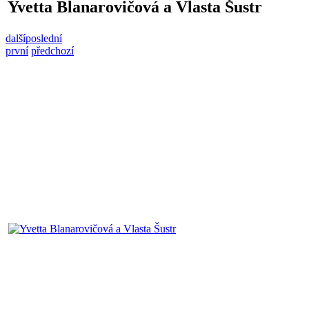
Yvetta Blanarovičová a Vlasta Šustr
další
poslední
první
předchozí