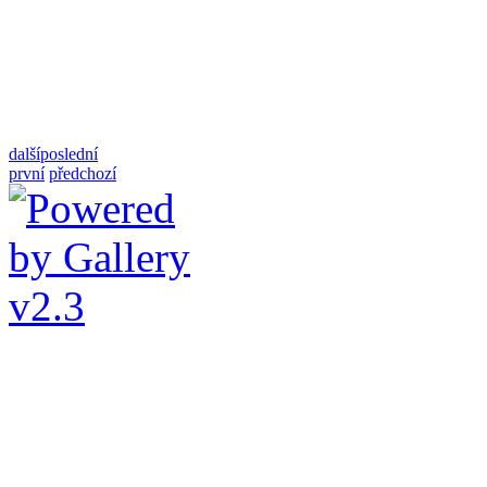
další
poslední
první
předchozí