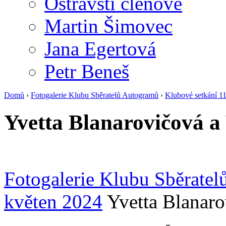
Ostravští členové
Martin Šimovec
Jana Egertová
Petr Beneš
Domů
›
Fotogalerie Klubu Sběratelů Autogramů
›
Klubové setkání 11
Yvetta Blanarovičová a 
Fotogalerie Klubu Sběrate
květen 2024
Yvetta Blanaro