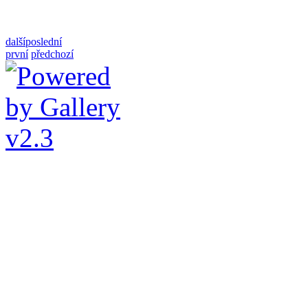
další
poslední
první
předchozí