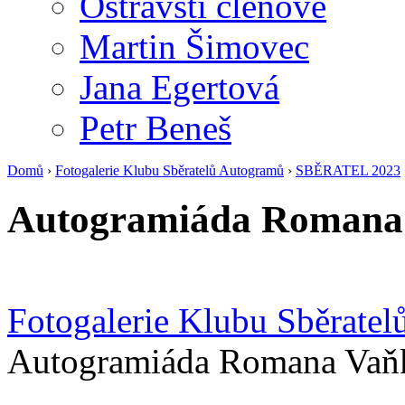
Ostravští členové
Martin Šimovec
Jana Egertová
Petr Beneš
Domů
›
Fotogalerie Klubu Sběratelů Autogramů
›
SBĚRATEL 2023
Autogramiáda Romana
Fotogalerie Klubu Sběrate
Autogramiáda Romana Vaň