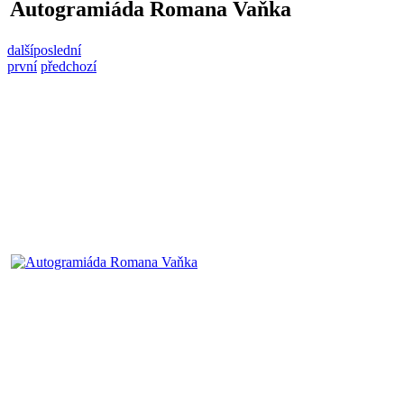
Autogramiáda Romana Vaňka
další
poslední
první
předchozí